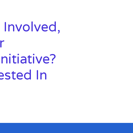
 Involved,
r
nitiative?
ested In