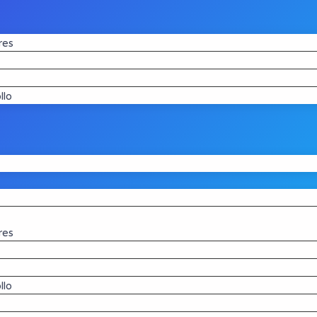
res
llo
res
llo