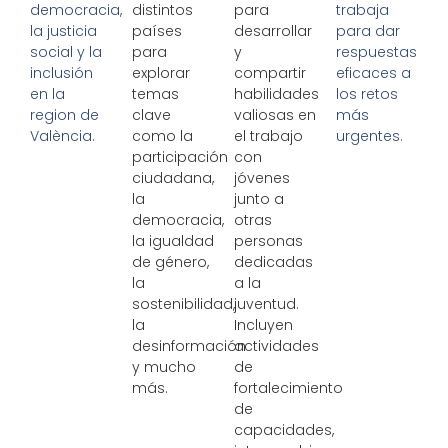
democracia,
distintos
para
trabaja
la justicia
países
desarrollar
para dar
social y la
para
y
respuestas
inclusión
explorar
compartir
eficaces a
en la
temas
habilidades
los retos
region de
clave
valiosas en
más
València.
como la
el trabajo
urgentes.
participación
con
ciudadana,
jóvenes
la
junto a
democracia,
otras
la igualdad
personas
de género,
dedicadas
la
a la
sostenibilidad,
juventud.
la
Incluyen
desinformación
actividades
y mucho
de
más.
fortalecimiento
de
capacidades,