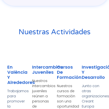
Nuestras Actividades
En
Intercambios
Cursos
Investigaci
València
Juveniles
De
Y
Y
Formación
Desarrollo
Nuestros
Alrededores
intercambios
Nuestros
Junto con
Trabajamos
juveniles
cursos de
otras
para
reúnen a
formación
organizaciones
promover
personas
son una
Creant
la
de
oportunidad
Europa