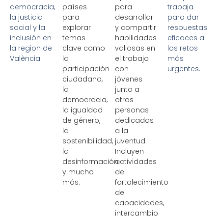
democracia,
países
para
trabaja
la justicia
para
desarrollar
para dar
social y la
explorar
y compartir
respuestas
inclusión en
temas
habilidades
eficaces a
la region de
clave como
valiosas en
los retos
València.
la
el trabajo
más
participación
con
urgentes.
ciudadana,
jóvenes
la
junto a
democracia,
otras
la igualdad
personas
de género,
dedicadas
la
a la
sostenibilidad,
juventud.
la
Incluyen
desinformación
actividades
y mucho
de
más.
fortalecimiento
de
capacidades,
intercambio