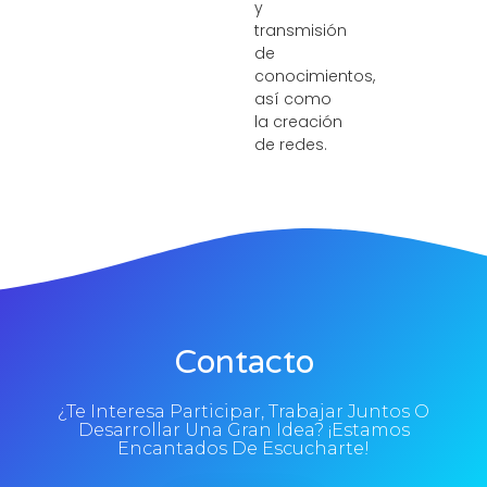
y
transmisión
de
conocimientos,
así como
la creación
de redes.
Contacto
¿Te Interesa Participar, Trabajar Juntos O
Desarrollar Una Gran Idea? ¡Estamos
Encantados De Escucharte!