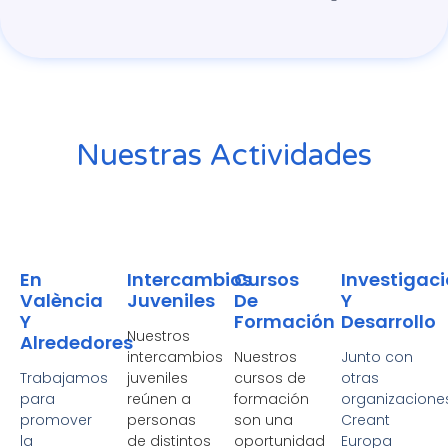
Nuestras Actividades
En
Intercambios
Cursos
Investigac
València
Juveniles
De
Y
Y
Formación
Desarrollo
Nuestros
Alrededores
intercambios
Nuestros
Junto con
Trabajamos
juveniles
cursos de
otras
para
reúnen a
formación
organizaciones
promover
personas
son una
Creant
la
de distintos
oportunidad
Europa