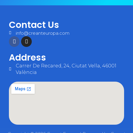
Contact Us
info@creanteuropa.com
Address
Carrer De Recared, 24, Ciutat Vella, 46001
València