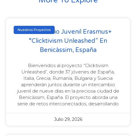
More To Explore
Nuestros Proyectos
Intercambio Juvenil Erasmus+
“Clicktivism Unleashed” En
Benicàssim, España
Bienvenidos al proyecto “Clicktivism
Unleashed”, donde 37 jóvenes de España,
Italia, Grecia, Rumanía, Bulgaria y Suecia
aprenderán juntos durante un intercambio
juvenil de nueve días en la preciosa ciudad de
Benicàssim, España. El proyecto aborda una
serie de retos interconectados, desarrollando
Julio 29, 2026