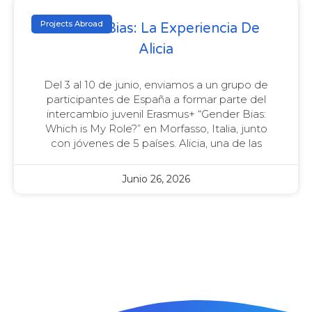
Projects Abroad
Gender Bias: La Experiencia De
Alicia
Del 3 al 10 de junio, enviamos a un grupo de
participantes de España a formar parte del
intercambio juvenil Erasmus+ “Gender Bias:
Which is My Role?” en Morfasso, Italia, junto
con jóvenes de 5 países. Alicia, una de las
Junio 26, 2026