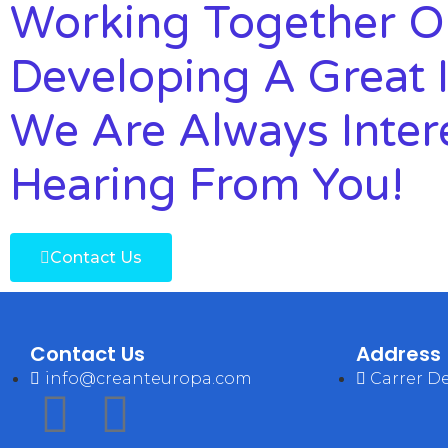
Working Together O
Developing A Great I
We Are Always Inter
Hearing From You!
Contact Us
Contact Us
Address
info@creanteuropa.com
Carrer De