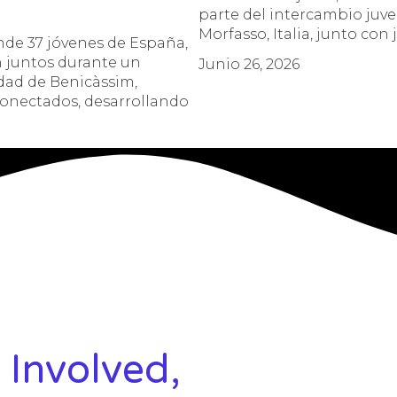
parte del intercambio juve
Morfasso, Italia, junto con 
nde 37 jóvenes de España,
n juntos durante un
Junio 26, 2026
udad de Benicàssim,
conectados, desarrollando
 Involved,