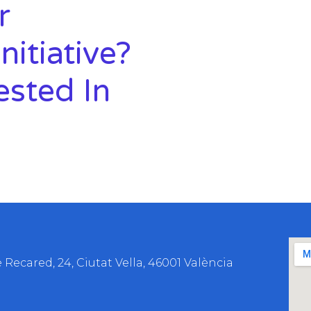
r
nitiative?
ested In
 Recared, 24, Ciutat Vella, 46001 València