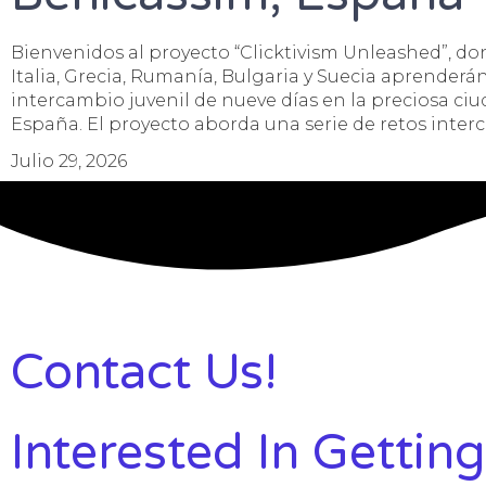
Bienvenidos al proyecto “Clicktivism Unleashed”, do
Italia, Grecia, Rumanía, Bulgaria y Suecia aprenderá
intercambio juvenil de nueve días en la preciosa ci
España. El proyecto aborda una serie de retos inter
Julio 29, 2026
Contact Us!
Interested In Getting