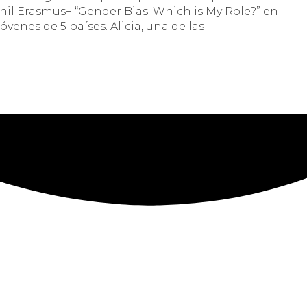
nil Erasmus+ “Gender Bias: Which is My Role?” en
jóvenes de 5 países. Alicia, una de las