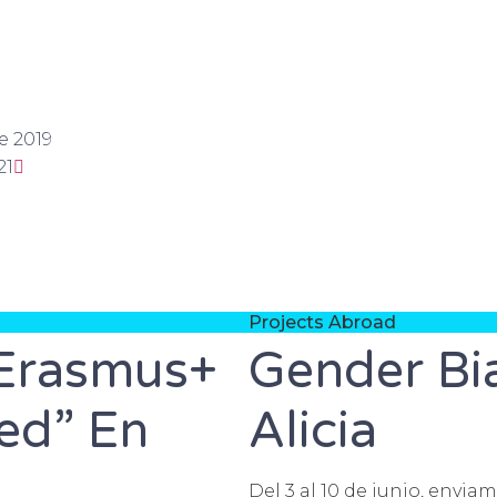
e 2019
21
Projects Abroad
 Erasmus+
Gender Bia
hed” En
Alicia
Del 3 al 10 de junio, envi