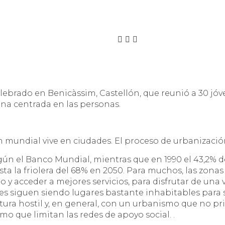
elebrado en Benicàssim, Castellón, que reunió a 30 jóv
na centrada en las personas.
n mundial vive en ciudades. El proceso de urbanizació
ún el Banco Mundial, mientras que en 1990 el 43,2% d
ta la friolera del 68% en 2050. Para muchos, las zona
 y acceder a mejores servicios, para disfrutar de una
es siguen siendo lugares bastante inhabitables para 
a hostil y, en general, con un urbanismo que no prior
smo que limitan las redes de apoyo social. .