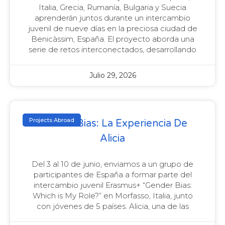
Italia, Grecia, Rumanía, Bulgaria y Suecia
aprenderán juntos durante un intercambio
juvenil de nueve días en la preciosa ciudad de
Benicàssim, España. El proyecto aborda una
serie de retos interconectados, desarrollando
Julio 29, 2026
Projects Abroad
Gender Bias: La Experiencia De
Alicia
Del 3 al 10 de junio, enviamos a un grupo de
participantes de España a formar parte del
intercambio juvenil Erasmus+ “Gender Bias:
Which is My Role?” en Morfasso, Italia, junto
con jóvenes de 5 países. Alicia, una de las