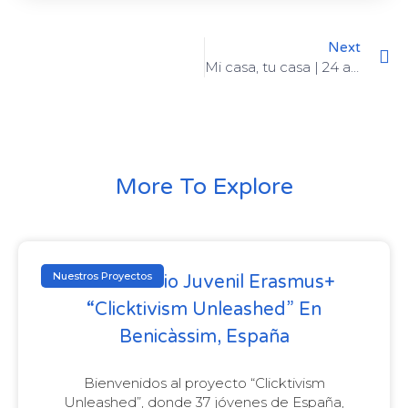
Next
Mi casa, tu casa | 24 al 29 de noviembre de 2019
More To Explore
Nuestros Proyectos
Intercambio Juvenil Erasmus+
“Clicktivism Unleashed” En
Benicàssim, España
Bienvenidos al proyecto “Clicktivism
Unleashed”, donde 37 jóvenes de España,