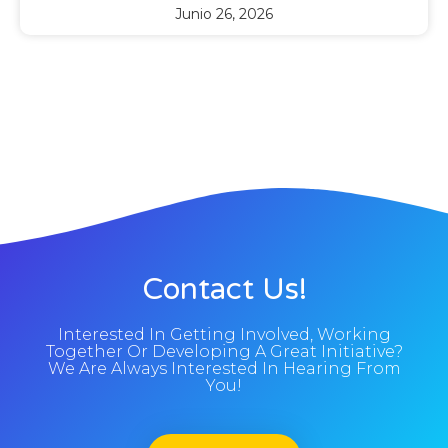
Junio 26, 2026
Contact Us!
Interested In Getting Involved, Working
Together Or Developing A Great Initiative?
We Are Always Interested In Hearing From
You!